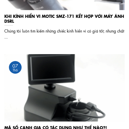
KHI KÍNH HIỂN VI MOTIC SMZ-171 KẾT HỢP VỚI MÁY ẢNH
DSRL
Chúng tôi luôn tìm kiếm những chiếc kính hiển vi có giá tốt; nhưng chất
...
07
Th6
MÃ SỐ CẠNH GIA CÓ TÁC DỤNG NHƯ THẾ NÀO?!