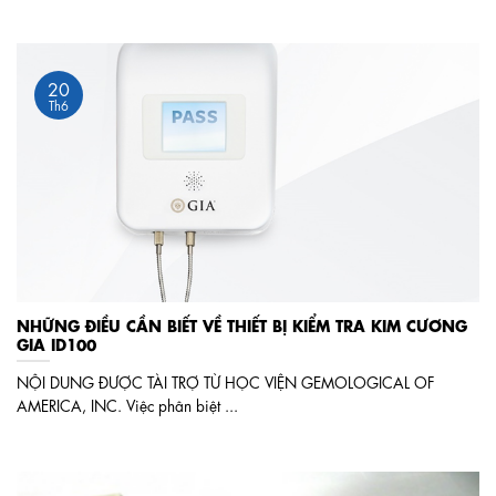
20
Th6
NHỮNG ĐIỀU CẦN BIẾT VỀ THIẾT BỊ KIỂM TRA KIM CƯƠNG
GIA ID100
NỘI DUNG ĐƯỢC TÀI TRỢ TỪ HỌC VIỆN GEMOLOGICAL OF
AMERICA, INC. Việc phân biệt ...