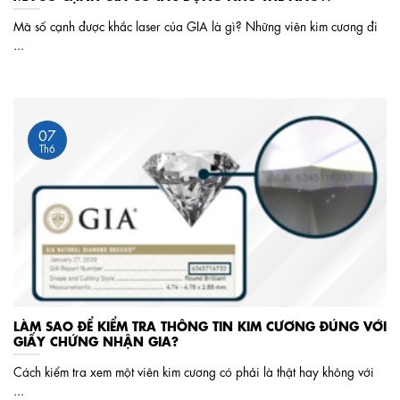
Mã số cạnh được khắc laser của GIA là gì? Những viên kim cương đi
...
07
Th6
LÀM SAO ĐỂ KIỂM TRA THÔNG TIN KIM CƯƠNG ĐÚNG VỚI
GIẤY CHỨNG NHẬN GIA?
Cách kiểm tra xem một viên kim cương có phải là thật hay không với
...