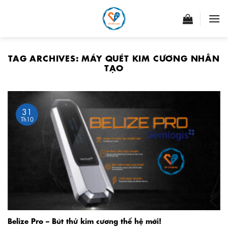
Skip
to
content
TAG ARCHIVES:
MÁY QUÉT KIM CƯƠNG NHÂN
TẠO
31
Th10
Belize Pro – Bút thử kim cương thế hệ mới!