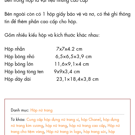
Bên ngoài còn có 1 hộp giấy bảo vệ và nơ, có thẻ ghi thông
tin để thêm phần cao cấp cho hộp.
Gồm nhiều kiểu hộp và kích thước khác nhau:
Hộp nhẫn 7x7x4.2 cm
Hộp bông nhỏ 6,5×6,5×3,9 cm
Hộp bông lớn 11,6×9,1×4 cm
Hộp bông tòng ten 9x9x3,4 cm
Hộp dây dài 23,1×18,4×3,8 cm
Danh mục:
Hộp nữ trang
Từ khóa:
​​Cung cấp hộp đựng nữ trang sỉ
,
hộp Chanel
,
hộp đựng
nữ trang kim cương
,
hộp nữ trang
,
hộp nữ trang cao cấp
,
Hộp nữ
trang cho tiệm vàng
,
Hộp nữ trang in logo
,
hộp trang sức
,
hộp