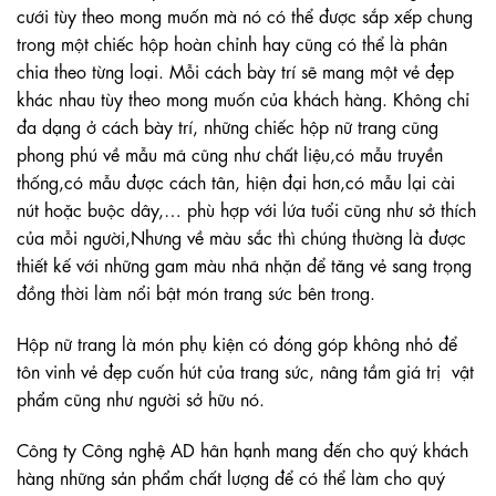
cưới tùy theo mong muốn mà nó có thể được sắp xếp chung
trong một chiếc hộp hoàn chỉnh hay cũng có thể là phân
chia theo từng loại. Mỗi cách bày trí sẽ mang một vẻ đẹp
khác nhau tùy theo mong muốn của khách hàng. Không chỉ
đa dạng ở cách bày trí, những chiếc hộp nữ trang cũng
phong phú về mẫu mã cũng như chất liệu,có mẫu truyền
thống,có mẫu được cách tân, hiện đại hơn,có mẫu lại cài
nút hoặc buộc dây,… phù hợp với lứa tuổi cũng như sở thích
của mỗi người,Nhưng về màu sắc thì chúng thường là được
thiết kế với những gam màu nhã nhặn để tăng vẻ sang trọng
đồng thời làm nổi bật món trang sức bên trong.
Hộp nữ trang là món phụ kiện có đóng góp không nhỏ để
tôn vinh vẻ đẹp cuốn hút của trang sức, nâng tầm giá trị vật
phẩm cũng như người sở hữu nó.
Công ty Công nghệ AD hân hạnh mang đến cho quý khách
hàng những sản phẩm chất lượng để có thể làm cho quý