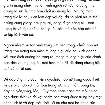
giá trị mang nhiệm vụ tôn vinh người sở hữu nó cũng như
chứng tỏ sức hút mà bản chất nó mang lại. Những món
trang sức là phụ kiện làm đẹp với đại đa số phái nữ, vì thế
chúng cũng giống như phụ nữ, càng được nâng niu ,trân
trọng thì vẻ đẹp không những lâu bền mà còn hấp dẫn bởi
sự lấp lánh vốn có.
Ngoài nhiệm vụ tôn vinh trang sức bên trong, chiếc hộp nữ
trang còn mang trên mình thương hiệu của nơi kinh doanh
với mục đích quảng bá rộng rãi,mang thương hiệu của chính
bạn đến với mọi người, một hình thức PR dễ dàng nhưng hiệu
quả cũng rất cao.
Để đáp ứng nhu cầu hiện nay,chiếc hộp nữ trang được thiết
kế để phù hợp với mỗi loại trang sức như nhẫn, bông tai,
dây chuyền,vòng, lắc,…Tùy theo hoàn cảnh mà mỗi chiếc
hộp được thiết kế để vật phẩm bên trong được trưng bày một
cách tinh tế và đẹp mắt nhất. Ví dụ như một bộ trang sức