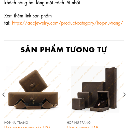
khách hàng hài lòng một cách tốt nhất.
Xem thêm link sản phẩm
tại:
https://adcjewelry.com/product-category/hop-nu-trang/
SẢN PHẨM TƯƠNG TỰ
HỘP NỮ TRANG
HỘP NỮ TRANG
Hộp nữ trang cao cấp H24
Hộp nữ trang H18