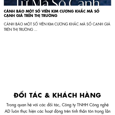
CẢNH BÁO MỘT SỐ VIÊN KIM CƯƠNG KHẮC MÃ SỐ
CẠNH GIẢ TRÊN THỊ TRƯỜNG
CẢNH BÁO MỘT SỐ VIÊN KIM CƯƠNG KHẮC MÃ SỐ CẠNH GIẢ
TRÊN THỊ TRƯỜNG ...
ĐỐI TÁC & KHÁCH HÀNG
Trong quan hệ với các đối tác, Công ty TNHH Công nghệ
AD luôn thực hiện các hoạt động trên tinh thần tôn trọng lẫn