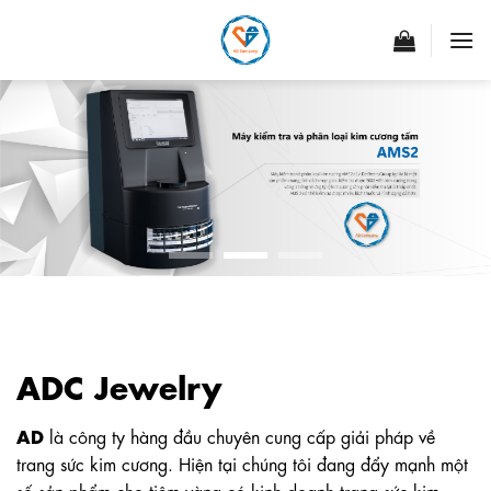
Skip
to
content
ADC Jewelry
AD
là công ty hàng đầu chuyên cung cấp giải pháp về
trang sức kim cương. Hiện tại chúng tôi đang đẩy mạnh một
số sản phẩm cho tiệm vàng có kinh doanh trang sức kim