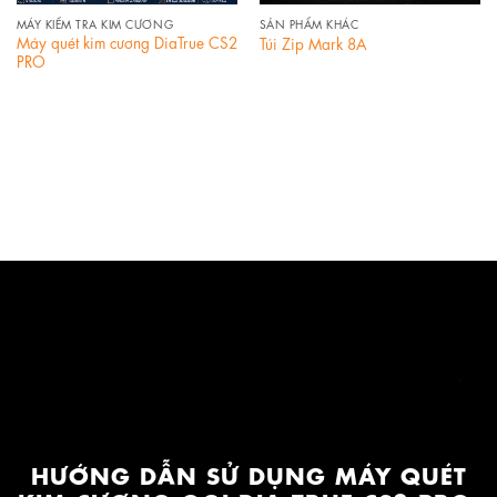
MÁY KIỂM TRA KIM CƯƠNG
SẢN PHẨM KHÁC
Máy quét kim cương DiaTrue CS2
Túi Zip Mark 8A
PRO
HƯỚNG DẪN SỬ DỤNG MÁY QUÉT