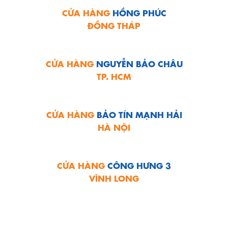
CỬA HÀNG
HỒNG PHÚC
ĐỒNG THÁP
CỬA HÀNG
NGUYỄN BẢO CHÂU
TP. HCM
CỬA HÀNG
BẢO TÍN MẠNH HẢI
HÀ NỘI
CỬA HÀNG
CÔNG HƯNG 3
VĨNH LONG