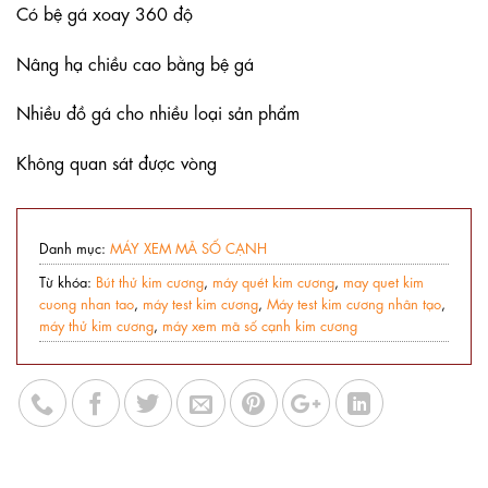
Có bệ gá xoay 360 độ
Nâng hạ chiều cao bằng bệ gá
Nhiều đồ gá cho nhiều loại sản phẩm
Không quan sát được vòng
Danh mục:
MÁY XEM MÃ SỐ CẠNH
Từ khóa:
Bút thử kim cương
,
máy quét kim cương
,
may quet kim
cuong nhan tao
,
máy test kim cương
,
Máy test kim cương nhân tạo
,
máy thử kim cương
,
máy xem mã số cạnh kim cương