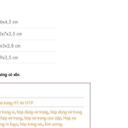
6x4,5 cm
2x7x3,5 cm
x5x2,8 cm
9x3,5 cm
ông có sẵn.
ữ trang H1 tới H19
 trang sỉ
,
hộp đựng nữ trang
,
hộp đựng nữ trang
,
hộp nữ trang
,
hộp nữ trang cao cấp
,
Hộp nữ
ng in logo
,
hộp trang sức
,
kim cương