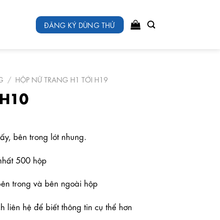
ĐĂNG KÝ DÙNG THỬ
G
/
HỘP NỮ TRANG H1 TỚI H19
 H10
ấy, bên trong lót nhung.
t nhất 500 hộp
 bên trong và bên ngoài hộp
liên hệ để biết thông tin cụ thể hơn