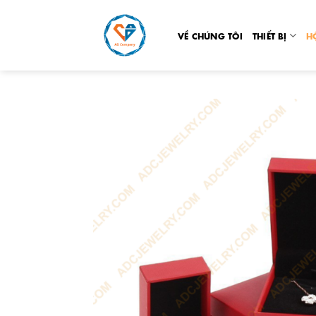
Skip
to
VỀ CHÚNG TÔI
THIẾT BỊ
H
content