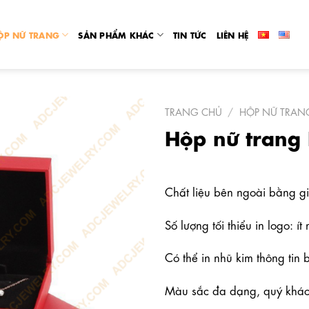
ỘP NỮ TRANG
SẢN PHẨM KHÁC
TIN TỨC
LIÊN HỆ
TRANG CHỦ
/
HỘP NỮ TRAN
Hộp nữ trang
Chất liệu bên ngoài bằng gi
Số lượng tối thiểu in logo: í
Có thể in nhũ kim thông tin
Màu sắc đa dạng, quý khách 