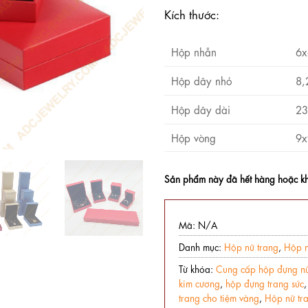
Kích thước:
Hộp nhẫn
6x
Hộp dây nhỏ
8,
Hộp dây dài
23
Hộp vòng
9x
Sản phẩm này đã hết hàng hoặc kh
Mã:
N/A
Danh mục:
Hộp nữ trang
,
Hộp n
Từ khóa:
​​Cung cấp hộp đựng nữ
kim cương
,
hộp đựng trang sức
trang cho tiệm vàng
,
Hộp nữ tra