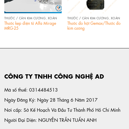
THƯỚC / CÂN KIM CƯƠNG, XOÀN
THƯỚC / CÂN KIM CƯƠNG, XOÀN
Thước kẹp điện tử Alfa Mirage
Thước đo hột Gemax/Thước đo
MRG-25
kim cương
CÔNG TY TNHH CÔNG NGHỆ AD
Mã số thuế: 0314484513
Ngày Đăng Ký: Ngày 28 Tháng 6 Năm 2017
Nơi cấp: Sở Kế Hoạch Và Đầu Tư Thành Phố Hồ Chí Minh
Người Đại Diện: NGUYỄN TRẦN TUẤN ANH