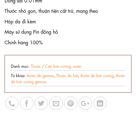
Dung sai 0.01mm
Thước nhỏ gọn, thuận tiện cất trữ, mang theo
Hộp da đi kèm
Máy sử dụng Pin đồng hồ
Chính hãng 100%
Danh mục:
Thước / Cân kim cương, xoàn
Từ khóa:
thước đo gemax
,
Thước đo hột
,
thước đo kim cương
,
thước
đo kim cương gemax