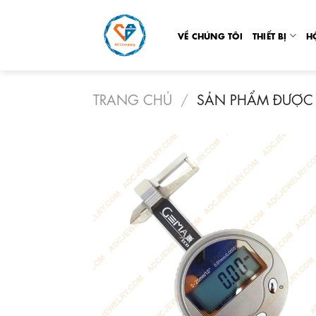
Skip
to
VỀ CHÚNG TÔI
THIẾT BỊ
H
content
TRANG CHỦ
/
SẢN PHẨM ĐƯỢC 