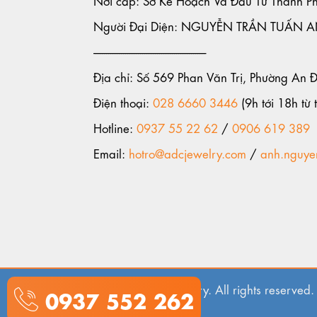
Người Đại Diện: NGUYỄN TRẦN TUẤN 
-----------------------------------------------------
Địa chỉ: Số 569 Phan Văn Trị, Phường An 
Điện thoại:
028 6660 3446
(9h tới 18h từ t
Hotline:
0937 55 22 62
/
0906 619 389
Email:
hotro@adcjewelry.com
/
anh.nguye
© 2018. ADC Jewelry. All rights reserved.
0937 552 262