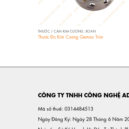
+
THƯỚC / CÂN KIM CƯƠNG, XOÀN
Thước Đo Kim Cương Gemax Tròn
CÔNG TY TNHH CÔNG NGHỆ A
Mã số thuế: 0314484513
Ngày Đăng Ký: Ngày 28 Tháng 6 Năm 2
Nơi cấp: Sở Kế Hoạch Và Đầu Tư Thành P