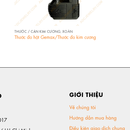
+
THƯỚC / CÂN KIM CƯƠNG, XOÀN
Thước đo hột Gemax/Thước đo kim cương
GIỚI THIỆU
D
Về chúng tôi
Hướng dẫn mua hàng
017
Điều kiện giao dịch chung
hố Hồ Chí Minh