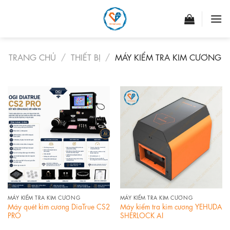
Skip
to
content
TRANG CHỦ
/
THIẾT BỊ
/
MÁY KIỂM TRA KIM CƯƠNG
MÁY KIỂM TRA KIM CƯƠNG
MÁY KIỂM TRA KIM CƯƠNG
Máy quét kim cương DiaTrue CS2
Máy kiểm tra kim cương YEHUDA
PRO
SHERLOCK AI