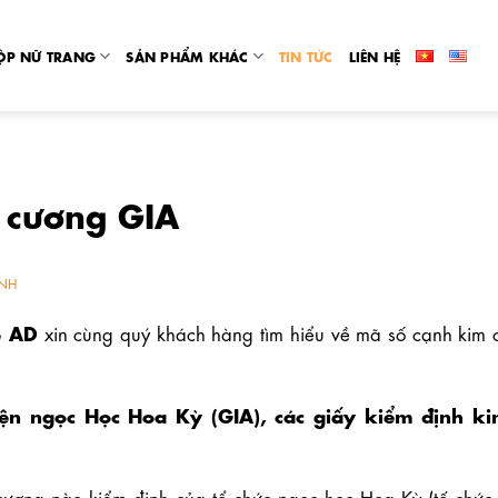
ỘP NỮ TRANG
SẢN PHẨM KHÁC
TIN TỨC
LIÊN HỆ
 cương GIA
NH
ệ AD
xin cùng quý khách hàng tìm hiểu về mã số cạnh kim 
iện ngọc Học Hoa Kỳ (GIA), các giấy kiểm định 
cương nào kiểm định của tổ chức ngọc học Hoa Kỳ (tố chức