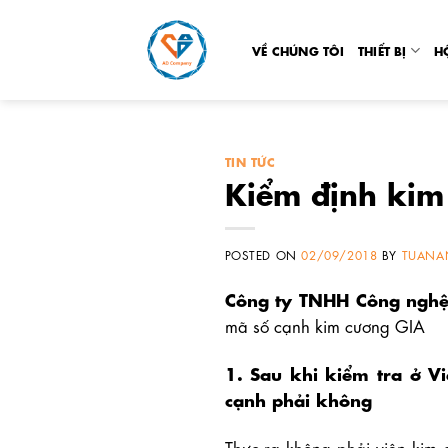
Skip
to
VỀ CHÚNG TÔI
THIẾT BỊ
H
content
TIN TỨC
Kiểm định kim
POSTED ON
02/09/2018
BY
TUANA
Công ty TNHH Công ngh
mã số cạnh kim cương GIA
1. Sau khi kiểm tra ở V
cạnh phải không
Thực ra không phải viên kim 