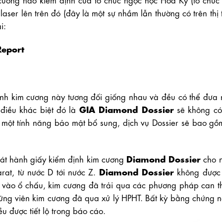
aser lên trên đó (đây là một sự nhầm lẫn thường có trên thị 
i:
eport
ịnh kim cương này tương đối giống nhau và đều có thể đưa 
GIA Diamond Dossier
 điều khác biệt đó là
sẽ không có
à một tính năng bảo mật bổ sung, dịch vụ Dossier sẽ bao gồ
Diamond Dossier
át hành giấy kiểm định kim cương
cho n
Diamond Dossier
rat, từ nước D tới nước Z.
không được 
 vào ổ chấu, kim cương đã trải qua các phương pháp can t
hững viên kim cương đã qua xử lý HPHT. Bất kỳ bằng chứng n
u được tiết lộ trong báo cáo.