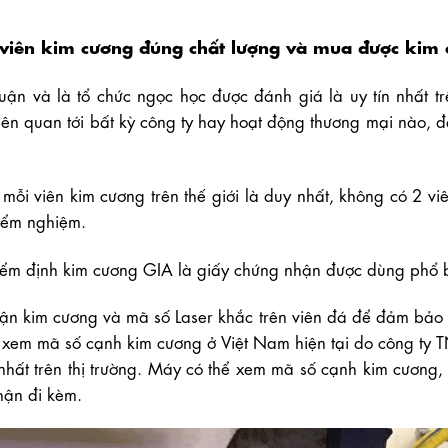
viên kim cương đúng chất lượng và mua được kim 
uận và là tổ chức ngọc học được đánh giá là uy tín nhất trê
ên quan tới bất kỳ công ty hay hoạt động thương mại nào, 
mỗi viên kim cương trên thế giới là duy nhất, không có 2 v
iểm nghiệm.
kiểm định kim cương GIA là giấy chứng nhận được dùng phổ b
hận kim cương và mã số Laser khắc trên viên đá để đảm bảo
áy xem mã số cạnh kim cương ở Việt Nam hiện tại do công t
 nhất trên thị trường. Máy có thể xem mã số cạnh kim cương,
hận đi kèm.