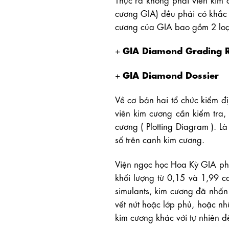
cương GIA) đều phải có khắc l
cương của GIA bao gồm 2 loạ
GIA Diamond Grading R
+
GIA Diamond Dossier
+
Về cơ bản hai tổ chức kiểm đ
viên kim cương cần kiểm tra,
cương ( Plotting Diagram ). L
số trên cạnh kim cương.
Viện ngọc học Hoa Kỳ GIA ph
khối lượng từ 0,15 và 1,99 ca
simulants, kim cương đã nhấn
vết nứt hoặc lớp phủ, hoặc n
kim cương khác với tự nhiên đề