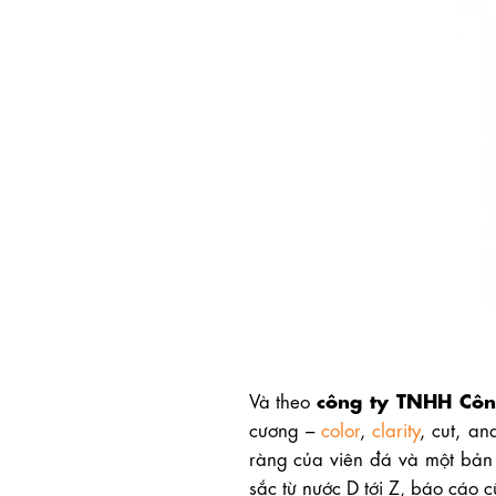
công ty TNHH Cô
Và theo
cương –
color
,
clarity
, cut, a
ràng của viên đá và một bản 
sắc từ nước D tới Z, báo cáo