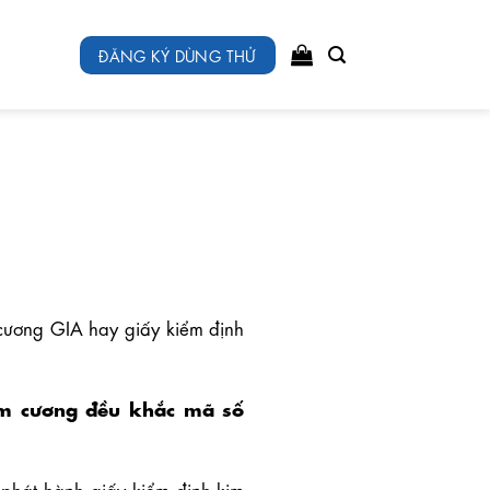
ĐĂNG KÝ DÙNG THỬ
cương GIA hay giấy kiểm định
kim cương đều khắc mã số
 phát hành giấy kiểm định kim