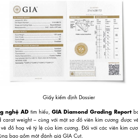
Giấy kiểm định Dossier
ng nghệ AD
GIA Diamond Grading Report
tìm hiểu,
ba
nd carat weight – cùng với một sơ đồ viên kim cương được v
vẽ đồ hoạ về tỷ lệ của kim cương. Đối với các viên kim cươ
 cũng bao gồm một đánh giá GIA Cut.