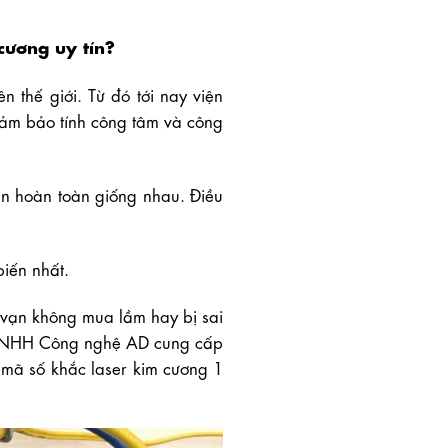
cương uy tín?
n thế giới. Từ đó tới nay viện
đảm bảo tính công tâm và công
iên hoàn toàn giống nhau. Điều
iến nhất.
 vạn không mua lầm hay bị sai
y TNHH Công nghệ AD cung cấp
 mã số khắc laser kim cương 1