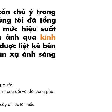
cần chú ý trong
úng tôi đã tổng
 mức hiệu suất
nh ảnh qua
kính
được liệt kê bên
ản xạ ánh sáng
g muốn.
 trọng đối với độ tương phản
ây ở mức tối thiểu.