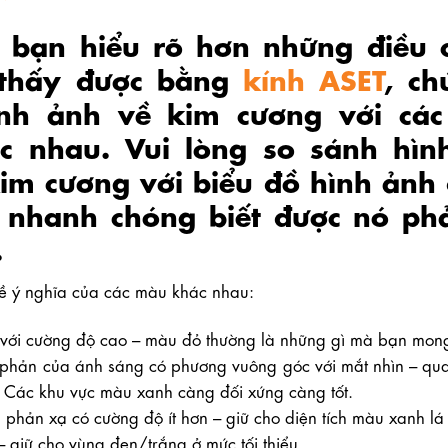
p bạn hiểu rõ hơn những điều 
 thấy được bằng
kính ASET
, ch
nh ảnh về kim cương với các
c nhau. Vui lòng so sánh hì
im cương với biểu đồ hình ảnh 
ẽ nhanh chóng biết được nó ph
.
về ý nghĩa của các màu khác nhau:
với cường độ cao – màu đỏ thường là những gì mà bạn mon
phản của ánh sáng có phương vuông góc với mắt nhìn – quan
. Các khu vực màu xanh càng đối xứng càng tốt.
phản xạ có cường độ ít hơn – giữ cho diện tích màu xanh lá c
– giữ cho vùng đen/trắng ở mức tối thiểu.