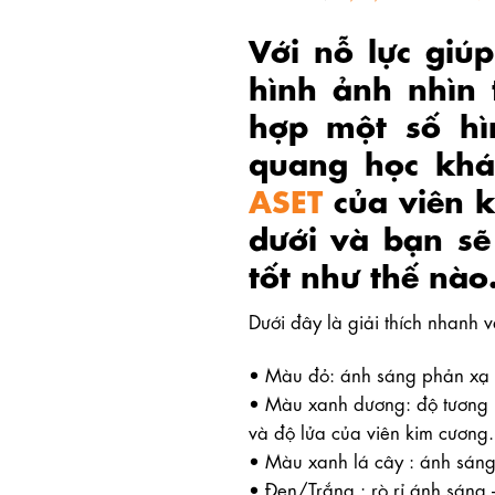
Với nỗ lực giú
hình ảnh nhìn
hợp một số hì
quang học khá
ASET
của viên k
dưới và bạn s
tốt như thế nào
Dưới đây là giải thích nhanh 
• Màu đỏ: ánh sáng phản xạ 
• Màu xanh dương: độ tương 
và độ lửa của viên kim cương
• Màu xanh lá cây : ánh sáng 
• Đen/Trắng : rò rỉ ánh sáng 