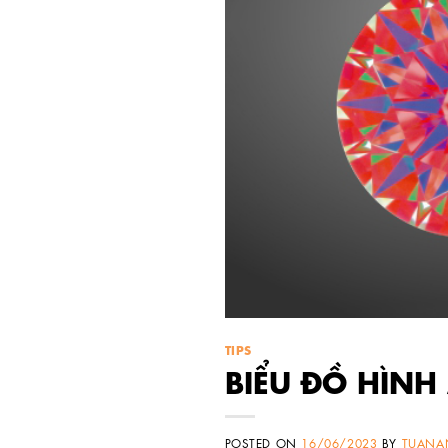
TIPS
BIỂU ĐỒ HÌNH
POSTED ON
16/06/2023
BY
TUANA