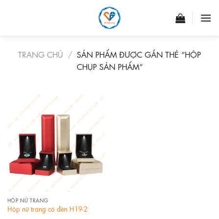
Skip
to
content
TRANG CHỦ
/
SẢN PHẨM ĐƯỢC GẮN THẺ “HỘP
CHỤP SẢN PHẨM”
HỘP NỮ TRANG
Hộp nữ trang có đèn H19-2