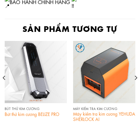
BẢO HÀNH CHÍNH HÃNG
SẢN PHẨM TƯƠNG TỰ
BÚT THỬ KIM CƯƠNG
MÁY KIỂM TRA KIM CƯƠNG
Máy kiểm tra kim cương YEHUDA
Bút thử kim cương BELIZE PRO
SHERLOCK AI