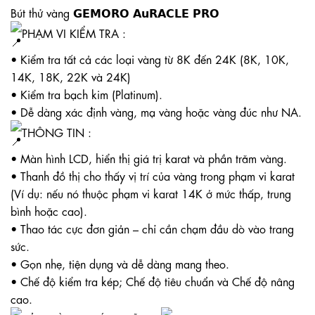
Bút thử vàng 𝗚𝗘𝗠𝗢𝗥𝗢 𝗔𝘂𝗥𝗔𝗖𝗟𝗘 𝗣𝗥𝗢
PHẠM VI KIỂM TRA :
• Kiểm tra tất cả các loại vàng từ 8K đến 24K (8K, 10K,
14K, 18K, 22K và 24K)
• Kiểm tra bạch kim (Platinum).
• Dễ dàng xác định vàng, mạ vàng hoặc vàng đúc như NA.
THÔNG TIN :
• Màn hình LCD, hiển thị giá trị karat và phần trăm vàng.
• Thanh đồ thị cho thấy vị trí của vàng trong phạm vi karat
(Ví dụ: nếu nó thuộc phạm vi karat 14K ở mức thấp, trung
bình hoặc cao).
• Thao tác cực đơn giản – chỉ cần chạm đầu dò vào trang
sức.
• Gọn nhẹ, tiện dụng và dễ dàng mang theo.
• Chế độ kiểm tra kép; Chế độ tiêu chuẩn và Chế độ nâng
cao.