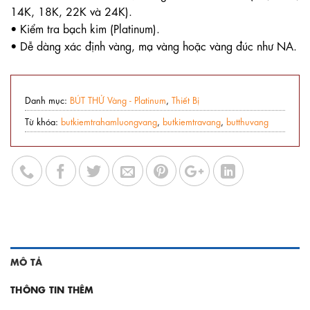
14K, 18K, 22K và 24K).
• Kiểm tra bạch kim (Platinum).
• Dễ dàng xác định vàng, mạ vàng hoặc vàng đúc như NA.
Danh mục:
BÚT THỬ Vàng - Platinum
,
Thiết Bị
Từ khóa:
butkiemtrahamluongvang
,
butkiemtravang
,
butthuvang
MÔ TẢ
THÔNG TIN THÊM