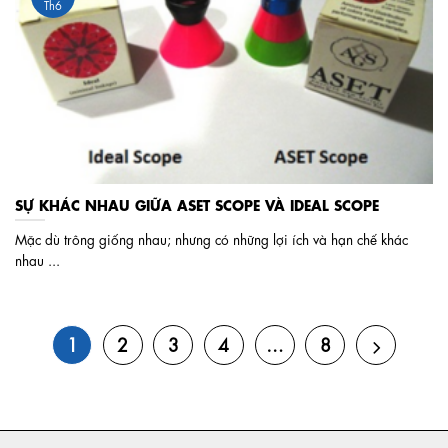
Th6
SỰ KHÁC NHAU GIỮA ASET SCOPE VÀ IDEAL SCOPE
Mặc dù trông giống nhau; nhưng có những lợi ích và hạn chế khác
nhau ...
1
2
3
4
…
8