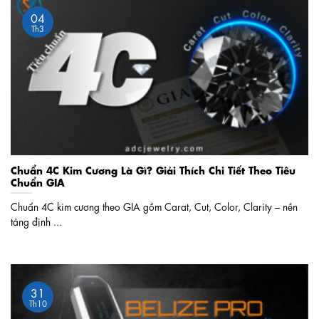
04
Th3
Chuẩn 4C Kim Cương Là Gì? Giải Thích Chi Tiết Theo Tiêu
Chuẩn GIA
Chuẩn 4C kim cương theo GIA gồm Carat, Cut, Color, Clarity – nền
tảng định ...
31
Th10