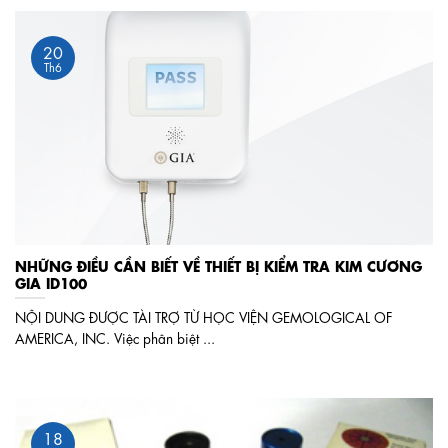
20
Th6
NHỮNG ĐIỀU CẦN BIẾT VỀ THIẾT BỊ KIỂM TRA KIM CƯƠNG
GIA ID100
NỘI DUNG ĐƯỢC TÀI TRỢ TỪ HỌC VIỆN GEMOLOGICAL OF
AMERICA, INC. Việc phân biệt ...
18