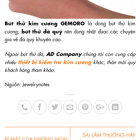
Bút thử kim cương GEMORO
là dòng bút thử kim
bút thử đá quý
cương;
nên dùng nhất được các chuyên
gia về đá quý khuyến cáo.
AD Company
Ngoài bút thử đá,
chúng tôi còn cung cấp
thiết bị kiểm tra kim cương
nhiều
khác
;
thân mời quý
khách hàng tham khảo.
Nguồn: Jewelrynotes
SAI LẦM THƯỜNG HAY
BÍ MẬT CỦA NHỮNG MÓN