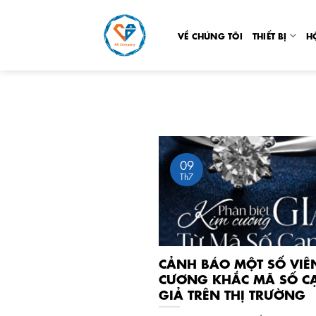
Skip
to
VỀ CHÚNG TÔI
THIẾT BỊ
H
content
09
Th7
CẢNH BÁO MỘT SỐ VIÊ
CƯƠNG KHẮC MÃ SỐ C
GIẢ TRÊN THỊ TRƯỜNG