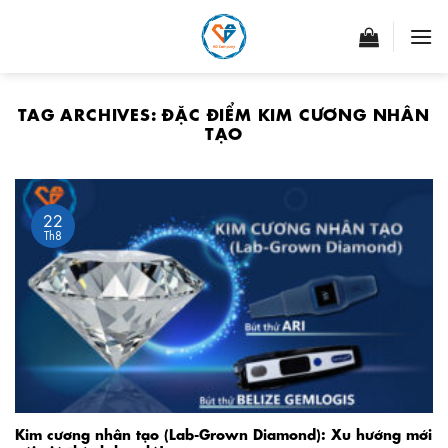
Skip
to
content
TAG ARCHIVES:
ĐẶC ĐIỂM KIM CƯƠNG NHÂN
TẠO
22
Th8
Kim cương nhân tạo (Lab-Grown Diamond): Xu hướng mới