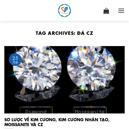
Skip
to
content
TAG ARCHIVES:
ĐÁ CZ
25
Th8
SƠ LƯỢC VỀ KIM CƯƠNG, KIM CƯƠNG NHÂN TẠO,
MOISSANITE VÀ CZ