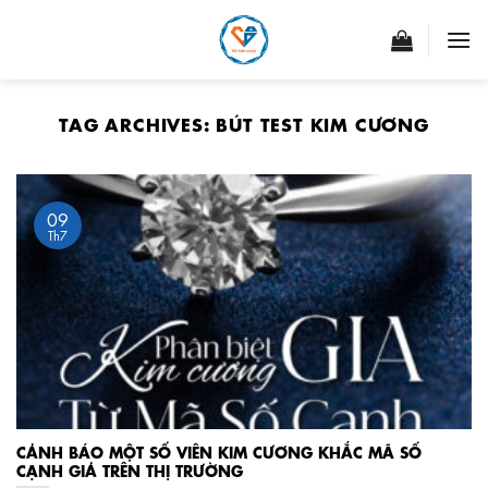
Skip
to
content
TAG ARCHIVES:
BÚT TEST KIM CƯƠNG
09
Th7
CẢNH BÁO MỘT SỐ VIÊN KIM CƯƠNG KHẮC MÃ SỐ
CẠNH GIẢ TRÊN THỊ TRƯỜNG