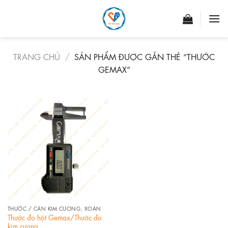
Skip
to
content
TRANG CHỦ
/
SẢN PHẨM ĐƯỢC GẮN THẺ “THƯỚC
GEMAX”
THƯỚC / CÂN KIM CƯƠNG, XOÀN
Thước đo hột Gemax/Thước đo
kim cương