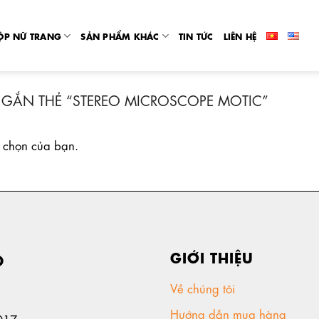
ỘP NỮ TRANG
SẢN PHẨM KHÁC
TIN TỨC
LIÊN HỆ
GẮN THẺ “STEREO MICROSCOPE MOTIC”
 chọn của bạn.
GIỚI THIỆU
D
Về chúng tôi
Hướng dẫn mua hàng
017