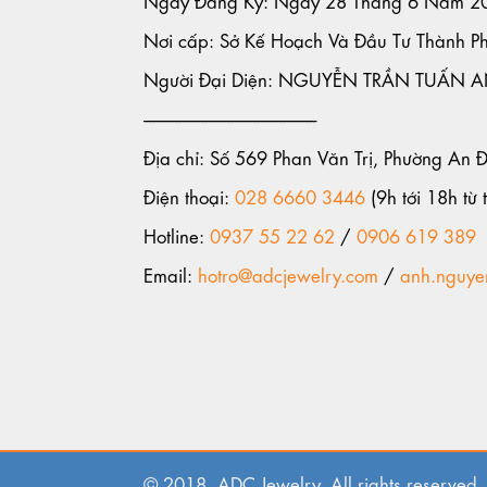
Nơi cấp: Sở Kế Hoạch Và Đầu Tư Thành P
Người Đại Diện: NGUYỄN TRẦN TUẤN 
-----------------------------------------------------
Địa chỉ: Số 569 Phan Văn Trị, Phường An 
Điện thoại:
028 6660 3446
(9h tới 18h từ t
Hotline:
0937 55 22 62
/
0906 619 389
Email:
hotro@adcjewelry.com
/
anh.nguye
© 2018. ADC Jewelry. All rights reserved.