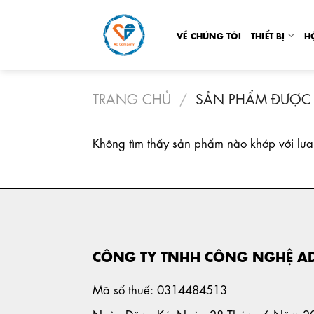
Skip
to
VỀ CHÚNG TÔI
THIẾT BỊ
H
content
TRANG CHỦ
/
SẢN PHẨM ĐƯỢC 
Không tìm thấy sản phẩm nào khớp với lựa
CÔNG TY TNHH CÔNG NGHỆ A
Mã số thuế: 0314484513
Ngày Đăng Ký: Ngày 28 Tháng 6 Năm 2