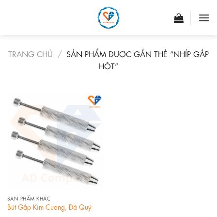
Skip
to
content
TRANG CHỦ
/
SẢN PHẨM ĐƯỢC GẮN THẺ “NHÍP GẮP
HỘT”
SẢN PHẨM KHÁC
Bút Gắp Kim Cương, Đá Quý