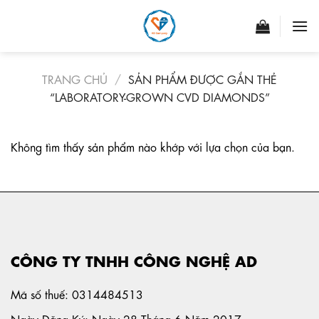
Skip
to
content
TRANG CHỦ
/
SẢN PHẨM ĐƯỢC GẮN THẺ
“LABORATORY-GROWN CVD DIAMONDS”
Không tìm thấy sản phẩm nào khớp với lựa chọn của bạn.
CÔNG TY TNHH CÔNG NGHỆ AD
Mã số thuế: 0314484513
Ngày Đăng Ký: Ngày 28 Tháng 6 Năm 2017