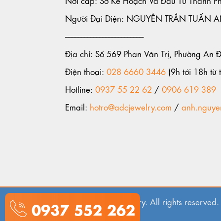
Người Đại Diện: NGUYỄN TRẦN TUẤN 
-----------------------------------------------------
Địa chỉ: Số 569 Phan Văn Trị, Phường An 
Điện thoại:
028 6660 3446
(9h tới 18h từ t
Hotline:
0937 55 22 62
/
0906 619 389
Email:
hotro@adcjewelry.com
/
anh.nguye
© 2018. ADC Jewelry. All rights reserved.
0937 552 262