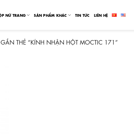
ỘP NỮ TRANG
SẢN PHẨM KHÁC
TIN TỨC
LIÊN HỆ
GẮN THẺ “KÍNH NHẬN HỘT MOCTIC 171”