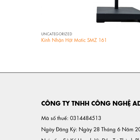
+
UNCATEGORIZED
Kính Nhận Hột Motic SMZ 161
CÔNG TY TNHH CÔNG NGHỆ A
Mã số thuế: 0314484513
Ngày Đăng Ký: Ngày 28 Tháng 6 Năm 2
Nơi cấp: Sở Kế Hoạch Và Đầu Tư Thành P