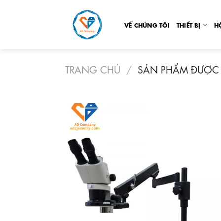
Skip
to
VỀ CHÚNG TÔI
THIẾT BỊ
H
content
TRANG CHỦ
/
SẢN PHẨM ĐƯỢC 