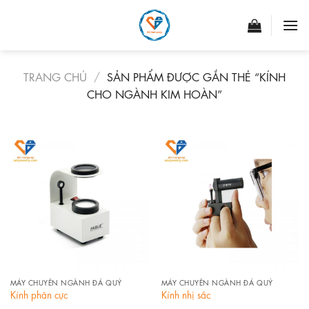
Skip
to
content
TRANG CHỦ
/
SẢN PHẨM ĐƯỢC GẮN THẺ “KÍNH
CHO NGÀNH KIM HOÀN”
MÁY CHUYÊN NGÀNH ĐÁ QUÝ
MÁY CHUYÊN NGÀNH ĐÁ QUÝ
Kính phân cực
Kính nhị sắc