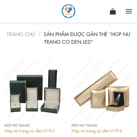
Skip
to
content
TRANG CHỦ
/
SẢN PHẨM ĐƯỢC GẮN THẺ “HOP NU
TRANG CO DEN LED”
HỘP NỮ TRANG
HỘP NỮ TRANG
Hộp nữ trang có đèn H19-5
Hộp nữ trang có đèn H19-4