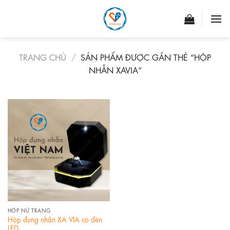
Skip
to
content
TRANG CHỦ
/
SẢN PHẨM ĐƯỢC GẮN THẺ “HỘP
NHẪN XAVIA”
HỘP NỮ TRANG
Hộp đựng nhẫn XA VIA có đèn
LED