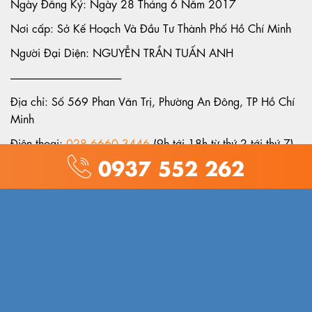
Ngày Đăng Ký: Ngày 28 Tháng 6 Năm 2017
Nơi cấp: Sở Kế Hoạch Và Đầu Tư Thành Phố Hồ Chí Minh
Người Đại Diện: NGUYỄN TRẦN TUẤN ANH
-----------------------------------------------------
Địa chỉ: Số 569 Phan Văn Trị, Phường An Đông, TP Hồ Chí
Minh
Điện thoại:
028 6660 3446
(9h tới 18h từ thứ 2 tới thứ 7)
0937 552 262
Hotline:
0937 55 22 62
/
0906 619 389
Email:
hotro@adcjewelry.com
/
anh.nguyen@adcjewelry.com
GIỚI THIỆU
Về chúng tôi