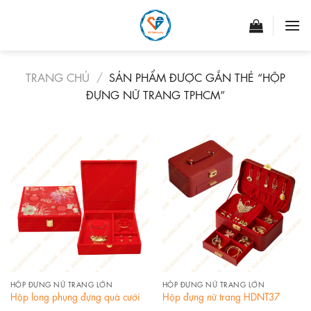
Skip
to
content
TRANG CHỦ
/
SẢN PHẨM ĐƯỢC GẮN THẺ “HỘP
ĐỰNG NỮ TRANG TPHCM”
HỘP ĐỰNG NỮ TRANG LỚN
HỘP ĐỰNG NỮ TRANG LỚN
Hộp long phụng đựng quà cưới
Hộp đựng nữ trang HDNT37