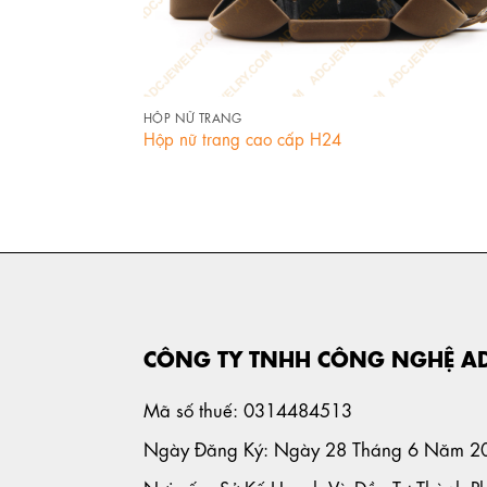
+
HỘP NỮ TRANG
Hộp nữ trang cao cấp H24
CÔNG TY TNHH CÔNG NGHỆ A
Mã số thuế: 0314484513
Ngày Đăng Ký: Ngày 28 Tháng 6 Năm 2
Nơi cấp: Sở Kế Hoạch Và Đầu Tư Thành P