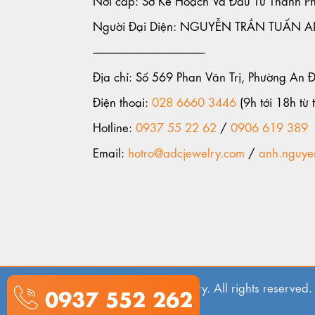
Người Đại Diện: NGUYỄN TRẦN TUẤN 
-----------------------------------------------------
Địa chỉ: Số 569 Phan Văn Trị, Phường An 
Điện thoại:
028 6660 3446
(9h tới 18h từ t
Hotline:
0937 55 22 62
/
0906 619 389
Email:
hotro@adcjewelry.com
/
anh.nguye
© 2018. ADC Jewelry. All rights reserved.
0937 552 262