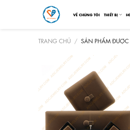
Skip
to
VỀ CHÚNG TÔI
THIẾT BỊ
H
content
TRANG CHỦ
/
SẢN PHẨM ĐƯỢC 