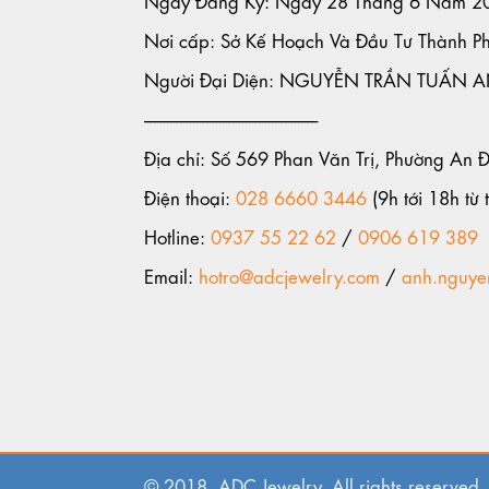
Nơi cấp: Sở Kế Hoạch Và Đầu Tư Thành P
Người Đại Diện: NGUYỄN TRẦN TUẤN 
-----------------------------------------------------
Địa chỉ: Số 569 Phan Văn Trị, Phường An 
Điện thoại:
028 6660 3446
(9h tới 18h từ t
Hotline:
0937 55 22 62
/
0906 619 389
Email:
hotro@adcjewelry.com
/
anh.nguye
© 2018. ADC Jewelry. All rights reserved.