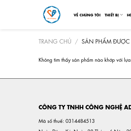
Skip
to
VỀ CHÚNG TÔI
THIẾT BỊ
H
content
TRANG CHỦ
/
SẢN PHẨM ĐƯỢC 
Không tìm thấy sản phẩm nào khớp với lựa
CÔNG TY TNHH CÔNG NGHỆ A
Mã số thuế: 0314484513
Ngày Đăng Ký: Ngày 28 Tháng 6 Năm 2