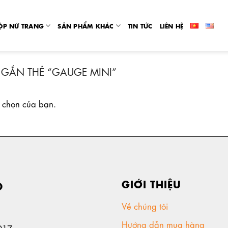
ỘP NỮ TRANG
SẢN PHẨM KHÁC
TIN TỨC
LIÊN HỆ
GẮN THẺ “GAUGE MINI”
 chọn của bạn.
GIỚI THIỆU
D
Về chúng tôi
Hướng dẫn mua hàng
017