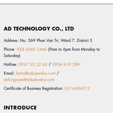
AD TECHNOLOGY CO., LTD
Address: No. 569 Phan Van Tri, Ward 7, District 5
Phone:
028 6660 3446
(9am to 6pm from Monday to
Saturday)
Hotline:
0937 55 22 62
/
0906 619 389
Email:
hotro@adcjewelry.com
/
anh.nguyen@adcjewelry.com
Certificate of Business Registration:
0314484513
INTRODUCE