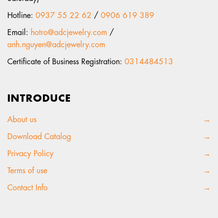
Hotline:
0937 55 22 62
/
0906 619 389
Email:
hotro@adcjewelry.com
/
anh.nguyen@adcjewelry.com
Certificate of Business Registration:
0314484513
INTRODUCE
About us
→
Download Catalog
→
Privacy Policy
→
Terms of use
→
Contact Info
→