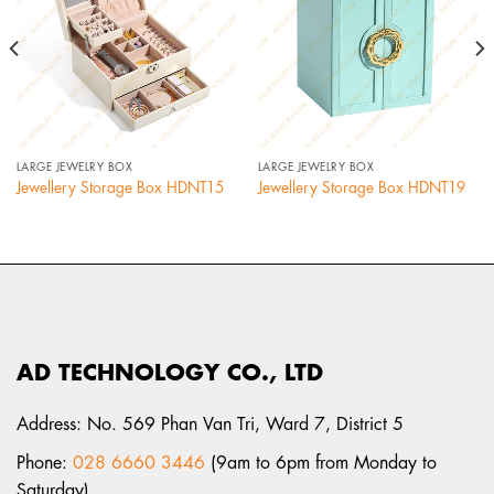
LARGE JEWELRY BOX
LARGE JEWELRY BOX
Jewellery Storage Box HDNT15
Jewellery Storage Box HDNT19
AD TECHNOLOGY CO., LTD
Address: No. 569 Phan Van Tri, Ward 7, District 5
Phone:
028 6660 3446
(9am to 6pm from Monday to
Saturday)